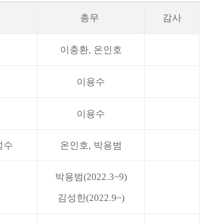
총무
감사
이충환, 온인호
이용수
이용수
성수
온인호, 박용범
박용범(2022.3~9)
김성한(2022.9~)