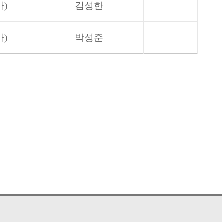
사)
김성한
사)
박성준