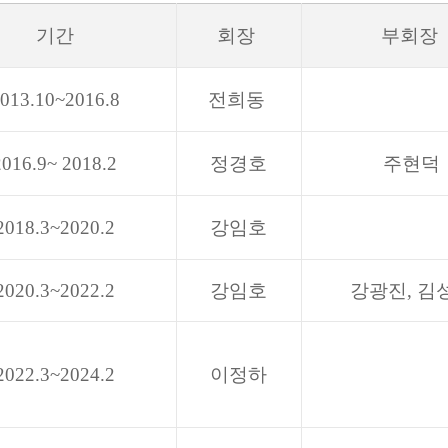
기간
회장
부회장
013.10~2016.8
전희동
2016.9~ 2018.2
정경호
주현덕
2018.3~2020.2
강임호
2020.3~2022.2
강임호
강광진, 김
2022.3~2024.2
이정하