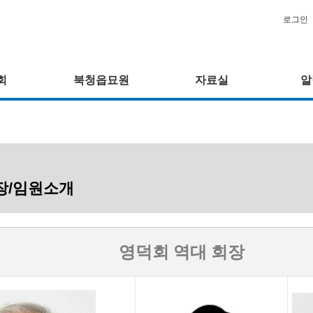
로그인
회
북청읍묘원
자료실
알
장/임원소개
영덕회 역대 회장