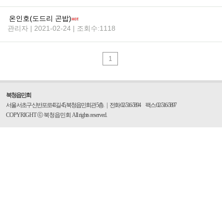
온인호(도드리 곤밥)
관리자 | 2021-02-24 | 조회수:1118
1
북청읍민회
서울 서초구 신반포로41길 45, 북청읍민회관 5층.
|
전화: 02-516-5894 팩스: 02-516-5897
COPYRIGHT ⓒ 북청읍민회 All rights reserved.