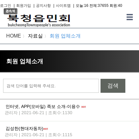
로그인
|
회원가입
|
공지사항
|
사이트맵
|
오늘:16 전체:37655 회원:40
HOME
자료실
회원 업체소개
〉
〉
회원 업체소개
검색
인터넷, APP(모바일) 족보 소개-이용수
관리자 | 2021-06-21 | 조회수:1130
김성한(현대자동차)
관리자 | 2021-06-21 | 조회수:1115