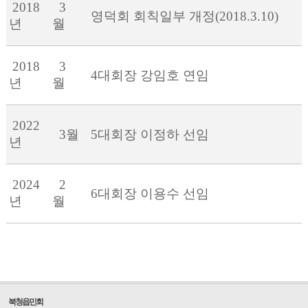
2018
3
영덕회 회칙일부 개정(2018.3.10)
년
월
2018
3
4대회장 강임호 연임
년
월
2022
3월
5대회장 이정하 선임
년
2024
2
6
대회장 이용수 선임
년
월
북청읍민회