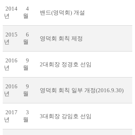
2014
4
밴드(영덕회) 개설
년
월
2015
6
영덕회 회칙 제정
년
월
2016
9
2대회장 정경호 선임
년
월
2016
9
영덕회 회칙 일부 개정(2016.9.30)
년
월
2017
3
3대회장 강임호 선임
년
월