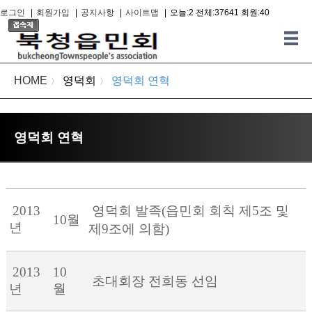
로그인
|
회원가입
|
공지사항
|
사이트맵
|
오늘:2 전체:37641 회원:40
HOME
영덕회
영덕회 연혁
〉
〉
영덕회 연혁
2013
영덕회 발족(읍민회 회칙 제5조 및
10월
년
제9조에 의함)
2013
10
초대회장 전희동 선임
년
월