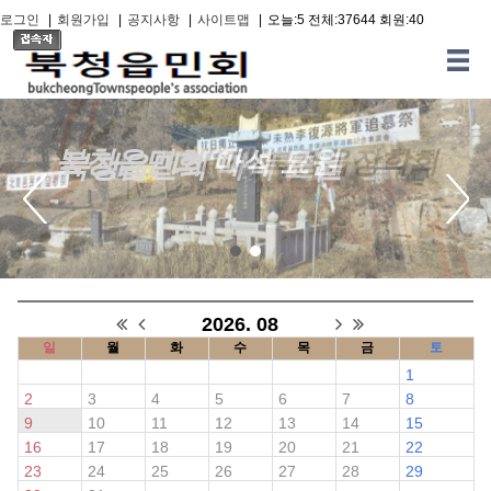
로그인
|
회원가입
|
공지사항
|
사이트맵
|
오늘:5 전체:37644 회원:40
북청읍민회/(재)북청읍장학회
북청읍민회 마석 묘원
2026. 08
일
월
화
수
목
금
토
1
2
3
4
5
6
7
8
9
10
11
12
13
14
15
16
17
18
19
20
21
22
23
24
25
26
27
28
29