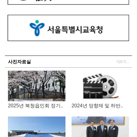
사진자료실
2025년 북청읍민회 정기..
2024년 망향제 및 하반..