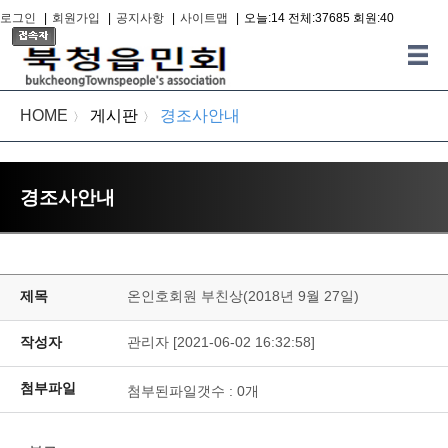
로그인
|
회원가입
|
공지사항
|
사이트맵
|
오늘:14 전체:37685 회원:40
HOME
게시판
경조사안내
〉
〉
경조사안내
제목
온인호회원 부친상(2018년 9월 27일)
작성자
관리자 [2021-06-02 16:32:58]
첨부파일
첨부된파일갯수 :
0
개