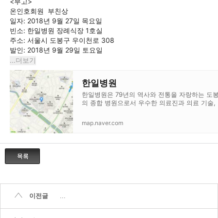
<부고>
온인호회원  부친상
일자: 2018년 9월 27일 목요일
빈소: 한일병원 장례식장 1호실
주소: 서울시 도봉구 우이천로 308 
발인: 2018년 9월 29일 토요일
...더보기
한일병원
한일병원은 79년의 역사와 전통을 자랑하는 도
의 종합 병원으로서 우수한 의료진과 의료 기술,
시설과 장비를 보유하고 있습니다. 그리고 국내
화상 진료 전문 센터를 개설하여 외과, 응급의학
map.naver.com
외과 및 성형외과의 긴밀한 연계를 통하여 이 분
최고의 진료를 시행하고 있습니다. 이와 더불어 
대 규모의 재활 센터를 개설하여 지역 주민 여러
활 치료에 큰 도움을 드리고 있습니다.
이전글
...